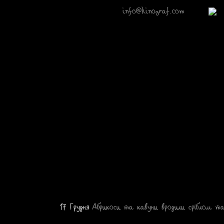
info@kinograf.com
17 Грудня
Абрикоси та кавуни вродили сріблом т