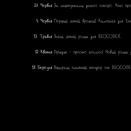
23 Червня
За лаштунками дачної історії. Кіно пр
4 Червня
Перший літній врожай! Кампанія для Ен
13 Травня
Зняли літній ролик для BIOCODEX
12 Квітня
Дріжджі – просто космос! Новий ролик
18 Березня
Выиграли платный тендер от BIOCODE