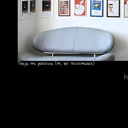
Призи та дипломи (ті, що помістились)
Р