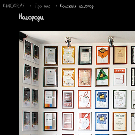
KINOGRAF
→
Про нас
→ Колекція нагород
Нагороди