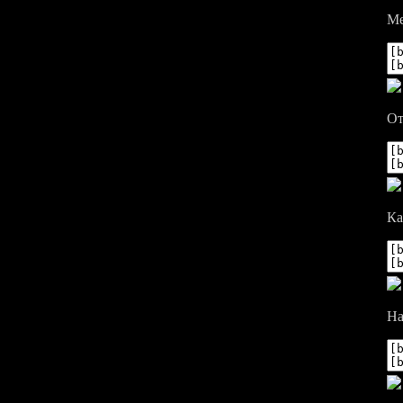
Ме
От
Ка
На