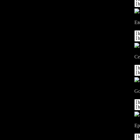
Ев
Се
Go
Ep