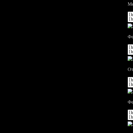
Ме
Фе
От
Фе