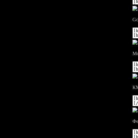
Go
Мо
КМ
Фе