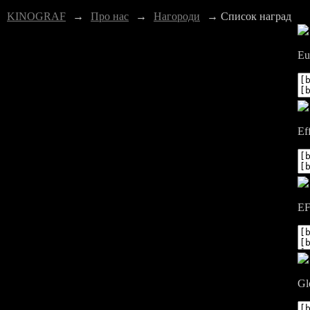
KINOGRAF
→
Про нас
→
Нагороди
→ Список наград
Eu
Ef
EF
Gl