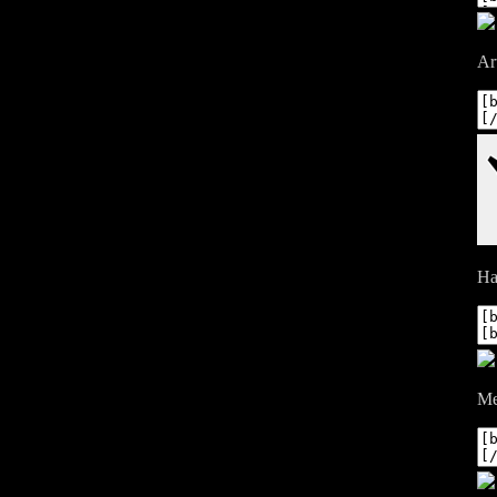
Ar
На
Ме